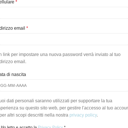
ellulare
*
dirizzo email
*
 link per impostare una nuova password verrà inviato al tuo
dirizzo email.
ta di nascita
tuoi dati personali saranno utilizzati per supportare la tua
perienza su questo sito web, per gestire l'accesso al tuo accou
per altri scopi descritti nella nostra
privacy policy
.
Ho letto e accetto la
Privacy Policy
*