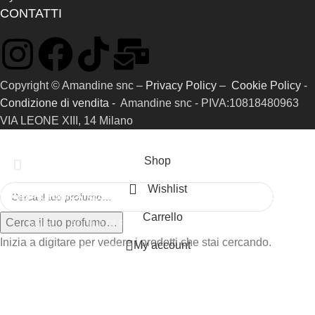
CONTATTI
Copyright © Amandine snc –
Privacy Policy
–
Cookie Policy
-
Condizione di vendita -
Amandine snc - PIVA:10818480963
VIA LEONE XIII, 14 Milano
Shop
Wishlist
HOME
PROFUMI
CATALOGO RIFERIMENTI
SAMPLE KIT
GIFT CARD
Carrello
Cerca il tuo profumo…
Ispirati
ACQUA DI PARMA
Inizia a digitare per vedere i prodotti che stai cercando.
My account
Prive
AMOUAGE
ARMANI
BYREDO