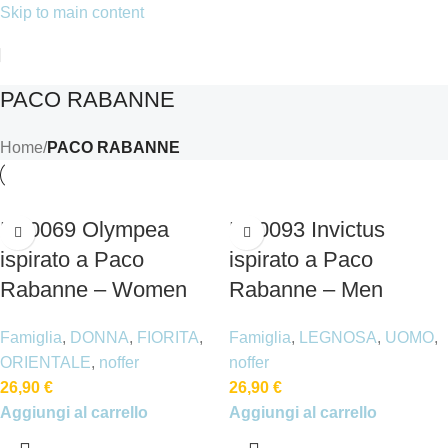
Skip to main content
PACO RABANNE
Home
/
PACO RABANNE
N. 0069 Olympea
N. 0093 Invictus
ispirato a Paco
ispirato a Paco
Rabanne – Women
Rabanne – Men
Famiglia
,
DONNA
,
FIORITA
,
Famiglia
,
LEGNOSA
,
UOMO
,
ORIENTALE
,
noffer
noffer
26,90
€
26,90
€
Aggiungi al carrello
Aggiungi al carrello