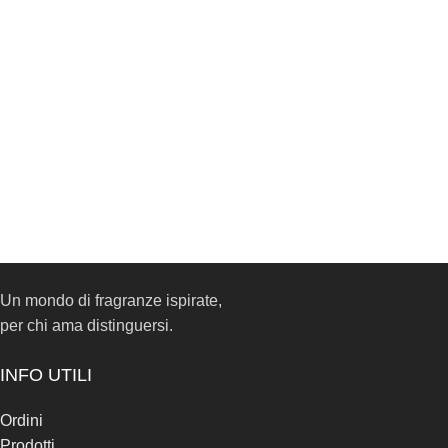
Un mondo di fragranze ispirate,
per chi ama distinguersi.
INFO UTILI
Ordini
Prodotti