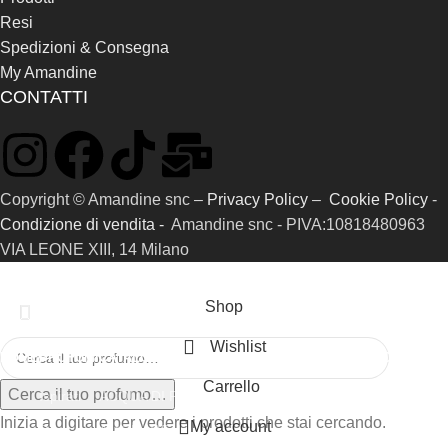
Resi
Spedizioni & Consegna
My Amandine
CONTATTI
Copyright © Amandine snc –
Privacy Policy
–
Cookie Policy
-
Condizione di vendita -
Amandine snc - PIVA:10818480963
VIA LEONE XIII, 14 Milano
Shop
Wishlist
HOME
PROFUMI
CATALOGO RIFERIMENTI
SAMPLE KIT
GIFT CARD
Carrello
Cerca il tuo profumo…
Ispirati
ACQUA DI PARMA
Inizia a digitare per vedere i prodotti che stai cercando.
My account
Prive
AMOUAGE