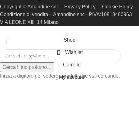
Copyright © Amandine snc –
Privacy Policy
–
Cookie Policy
-
Condizione di vendita -
Amandine snc - PIVA:10818480963
VIA LEONE XIII, 14 Milano
Shop
Wishlist
HOME
PROFUMI
CATALOGO RIFERIMENTI
SAMPLE KIT
GIFT CARD
Carrello
Cerca il tuo profumo…
Ispirati
ACQUA DI PARMA
Inizia a digitare per vedere i prodotti che stai cercando.
My account
Prive
AMOUAGE
ARMANI
BYREDO
CAROLINA HERRERA
CHANEL
CHLOÈ