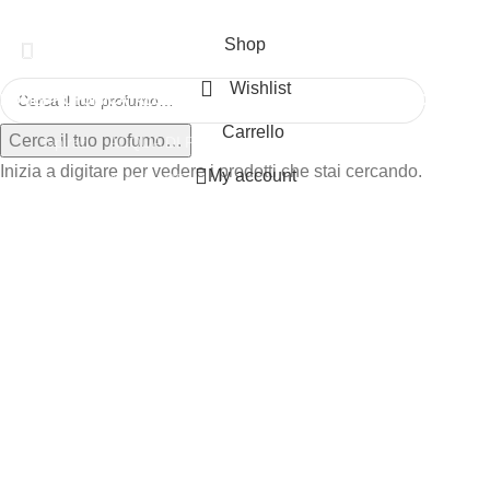
Shop
Wishlist
HOME
PROFUMI
CATALOGO RIFERIMENTI
SAMPLE KIT
GIFT CARD
Carrello
Cerca il tuo profumo…
Ispirati
ACQUA DI PARMA
Inizia a digitare per vedere i prodotti che stai cercando.
My account
Prive
AMOUAGE
ARMANI
BYREDO
CAROLINA HERRERA
CHANEL
CHLOÈ
COQUILLETE
CREED
DAVIDOFF