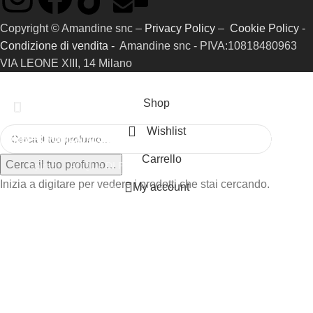
Copyright © Amandine snc –
Privacy Policy
–
Cookie Policy
-
Condizione di vendita -
Amandine snc - PIVA:10818480963
VIA LEONE XIII, 14 Milano
Shop
Wishlist
HOME
PROFUMI
CATALOGO RIFERIMENTI
SAMPLE KIT
GIFT CARD
Carrello
Cerca il tuo profumo…
Ispirati
ACQUA DI PARMA
Inizia a digitare per vedere i prodotti che stai cercando.
My account
Prive
AMOUAGE
ARMANI
BYREDO
CAROLINA HERRERA
CHANEL
CHLOÈ