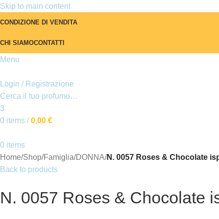
Skip to main content
CONDIZIONE DI VENDITA
CHI SIAMO
CONTATTI
Menu
Login / Registrazione
Cerca il tuo profumo…
3
0
items
/
0,00
€
0
items
Home
/
Shop
/
Famiglia
/
DONNA
/
N. 0057 Roses & Chocolate is
Back to products
N. 0057 Roses & Chocolate i