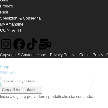
Ordini
Prodotti
Resi
Spedizioni & Consegna
My Amandine
CONTATTI
Copyright © Amandine snc –
Privacy Policy
–
Cookie Policy
-
Shop
3
Wishlist
0
items
Carrello
HOME
PROFUMI
CATALOGO RIFERIMENTI
SAMPLE KIT
GIFT CARD
CHI
My account
Cerca il tuo profumo…
Ispirati
ACQUA DI PARMA
Inizia a digitare per vedere i prodotti che stai cercando.
Prive
AMOUAGE
ARMANI