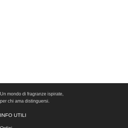
Un mondo di fragranze ispirate,
per chi ama distinguersi.
INFO UTILI