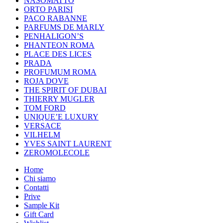
NASOMATTO
ORTO PARISI
PACO RABANNE
PARFUMS DE MARLY
PENHALIGON’S
PHANTEON ROMA
PLACE DES LICES
PRADA
PROFUMUM ROMA
ROJA DOVE
THE SPIRIT OF DUBAI
THIERRY MUGLER
TOM FORD
UNIQUE’E LUXURY
VERSACE
VILHELM
YVES SAINT LAURENT
ZEROMOLECOLE
Home
Chi siamo
Contatti
Prive
Sample Kit
Gift Card