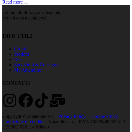
Read more
Un mondo di fragranze ispirate,
per chi ama distinguersi.
INFO UTILI
Ordini
Prodotti
Resi
Spedizioni & Consegna
My Amandine
CONTATTI
Copyright © Amandine snc –
Privacy Policy
–
Cookie Policy
-
Condizione di vendita -
Amandine snc - PIVA:10818480963 VIA
LEONE XIII, 14 Milano