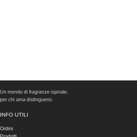
Un mondo di fragranze ispirate,
per chi ama distinguersi.
INFO UTILI
Ordini
Prodotti