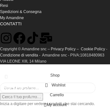
Resi
Spedizioni & Consegna
My Amandine
CONTATTI
Copyright © Amandine snc –
Privacy Policy
–
Cookie Policy
-
Condizione di vendita -
Amandine snc - PIVA:10818480963
VIA LEONE XIII, 14 Milano
Shop
Wishlist
HOME
PROFUMI
CATALOGO RIFERIMENTI
SAMPLE KIT
GIFT CARD
Carrello
Cerca il tuo profumo…
Ispirati
ACQUA DI PARMA
Inizia a digitare per vedere i prodotti che stai cercando.
My account
Prive
AMOUAGE