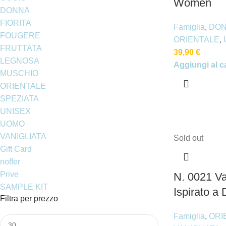
Women
DONNA
FIORITA
Famiglia
,
DO
FOUGERE
ORIENTALE
,
FRUTTATA
39,90
€
LEGNOSA
Aggiungi al ca
MUSCHIO
ORIENTALE
SPEZIATA
UNISEX
UOMO
VANIGLIATA
Sold out
Gift Card
noffer
Prive
N. 0021 Va
SAMPLE KIT
Ispirato a 
Filtra per prezzo
Famiglia
,
ORI