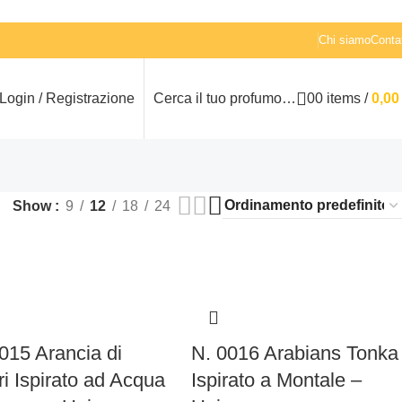
Chi siamo
Contat
Login / Registrazione
Cerca il tuo profumo…
0
0
items
/
0,0
Show
9
12
18
24
015 Arancia di
N. 0016 Arabians Tonka
i Ispirato ad Acqua
Ispirato a Montale –