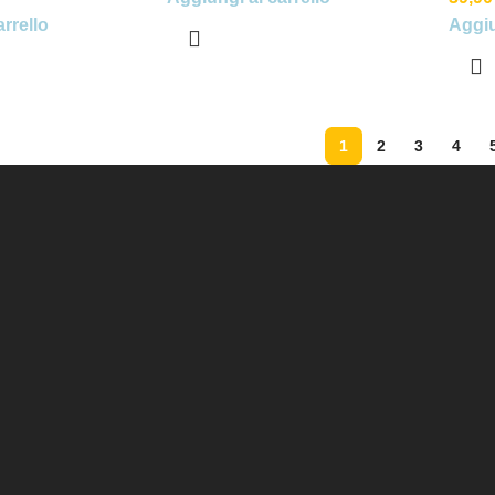
rrello
Aggiu
1
2
3
4