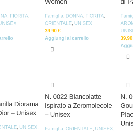
Women
di P
NNA
,
FIORITA
,
Famiglia
,
DONNA
,
FIORITA
,
Famig
UNISEX
ORIENTALE
,
UNISEX
AROM
39,90
€
UNIS
rrello
Aggiungi al carrello
39,9
Aggiu
N. 0022 Biancolatte
N. 0
nilla Diorama
Ispirato a Zeromolecole
Gour
Dior – Unisex
– Unisex
Plac
Uni
ENTALE
,
UNISEX
,
Famiglia
,
ORIENTALE
,
UNISEX
,