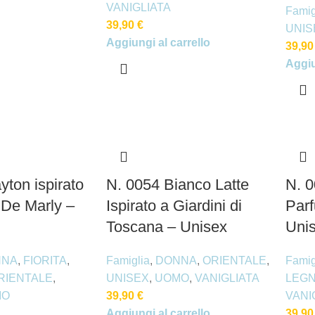
VANIGLIATA
Famig
39,90
€
UNIS
Aggiungi al carrello
39,9
Aggiu
yton ispirato
N. 0054 Bianco Latte
N. 0
 De Marly –
Ispirato a Giardini di
Par
Toscana – Unisex
Uni
NNA
,
FIORITA
,
Famiglia
,
DONNA
,
ORIENTALE
,
Famig
RIENTALE
,
UNISEX
,
UOMO
,
VANIGLIATA
LEG
MO
39,90
€
VANI
Aggiungi al carrello
39,9