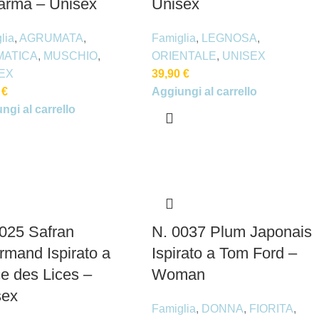
arma – Unisex
Unisex
lia
,
AGRUMATA
,
Famiglia
,
LEGNOSA
,
ATICA
,
MUSCHIO
,
ORIENTALE
,
UNISEX
EX
39,90
€
0
€
Aggiungi al carrello
ngi al carrello
025 Safran
N. 0037 Plum Japonais
mand Ispirato a
Ispirato a Tom Ford –
e des Lices –
Woman
sex
Famiglia
,
DONNA
,
FIORITA
,