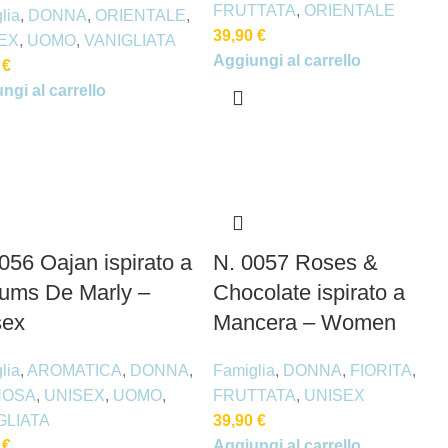
FRUTTATA
,
ORIENTALE
lia
,
DONNA
,
ORIENTALE
,
39,90
€
EX
,
UOMO
,
VANIGLIATA
Aggiungi al carrello
0
€
ngi al carrello
056 Oajan ispirato a
N. 0057 Roses &
fums De Marly –
Chocolate ispirato a
sex
Mancera – Women
lia
,
AROMATICA
,
DONNA
,
Famiglia
,
DONNA
,
FIORITA
,
NOSA
,
UNISEX
,
UOMO
,
FRUTTATA
,
UNISEX
GLIATA
39,90
€
0
€
Aggiungi al carrello