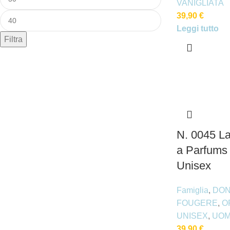
VANIGLIATA
39,90
€
Leggi tutto
Filtra
N. 0045 La
a Parfums
Unisex
Famiglia
,
DO
FOUGERE
,
O
UNISEX
,
UO
39,90
€