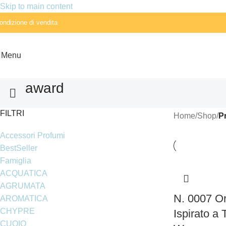
Skip to main content
ondizione di vendita
Menu
award
FILTRI
Home
/
Shop
/
Pr
Accessori Profumi
BestSeller
Famiglia
ACQUATICA
AGRUMATA
N. 0007 Or
AROMATICA
CHYPRE
Ispirato a
CUOIO