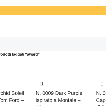
odotti taggati “award”
chid Soleil
N. 0009 Dark Purple
N. 0
 Tom Ford –
ispirato a Montale –
Capr