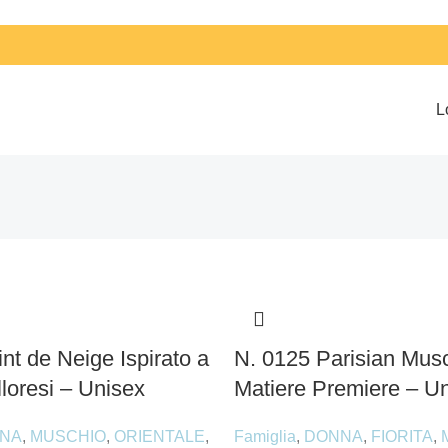
L
nt de Neige Ispirato a
N. 0125 Parisian Musc
loresi – Unisex
Matiere Premiere – U
NA
,
MUSCHIO
,
ORIENTALE
,
Famiglia
,
DONNA
,
FIORITA
,