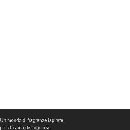
Un mondo di fragranze ispirate,
per chi ama distinguersi.