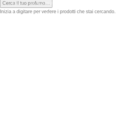
Cerca il tuo profumo…
Ispirati
ACQUA DI PARMA
Inizia a digitare per vedere i prodotti che stai cercando.
Prive
AMOUAGE
ARMANI
BYREDO
CAROLINA HERRERA
CHANEL
CHLOÈ
COQUILLETE
CREED
DAVIDOFF
DIOR
DIPTYQUE
DOLCE & GABBANA