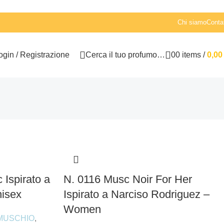
Chi siamo
Contat
ogin / Registrazione
Cerca il tuo profumo…
0
0
items
/
0,0
 Ispirato a
N. 0116 Musc Noir For Her
nisex
Ispirato a Narciso Rodriguez –
Women
MUSCHIO
,