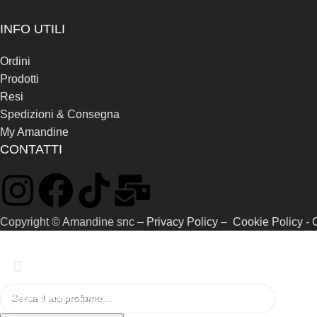
INFO UTILI
Ordini
Prodotti
Resi
Spedizioni & Consegna
My Amandine
CONTATTI
Copyright © Amandine snc –
Privacy Policy
–
Cookie Policy
-
HOME
PROFUMI
CATALOGO RIFERIMENTI
SAMPLE KIT
GIFT CARD
CHI