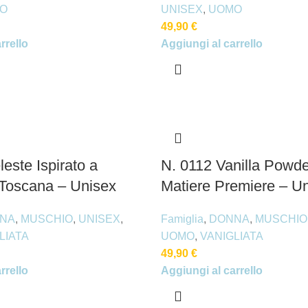
O
UNISEX
,
UOMO
49,90
€
rrello
Aggiungi al carrello
este Ispirato a
N. 0112 Vanilla Powder
i Toscana – Unisex
Matiere Premiere – U
NA
,
MUSCHIO
,
UNISEX
,
Famiglia
,
DONNA
,
MUSCHIO
LIATA
UOMO
,
VANIGLIATA
49,90
€
rrello
Aggiungi al carrello