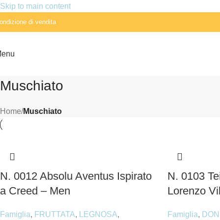
Skip to main content
ondizione di vendita
enu
Muschiato
Home
/
Muschiato
N. 0012 Absolu Aventus Ispirato
N. 0103 Tei
a Creed – Men
Lorenzo Vil
Famiglia
,
FRUTTATA
,
LEGNOSA
,
Famiglia
,
DON